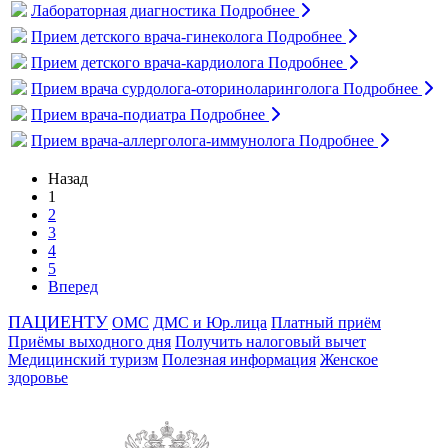
Лабораторная диагностика
Подробнее
Прием детского врача-гинеколога
Подробнее
Прием детского врача-кардиолога
Подробнее
Прием врача сурдолога-оториноларинголога
Подробнее
Прием врача-подиатра
Подробнее
Прием врача-аллерголога-иммунолога
Подробнее
Назад
1
2
3
4
5
Вперед
ПАЦИЕНТУ
ОМС
ДМС и Юр.лица
Платный приём
Приёмы выходного дня
Получить налоговый вычет
Медицинский туризм
Полезная информация
Женское
здоровье