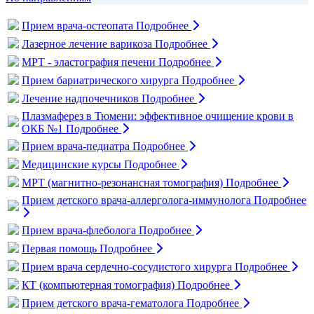
Прием врача-остеопата
Подробнее
Лазерное лечение варикоза
Подробнее
МРТ - эластография печени
Подробнее
Прием бариатрического хирурга
Подробнее
Лечение надпочечников
Подробнее
Плазмаферез в Тюмени: эффективное очищение крови в
ОКБ №1
Подробнее
Прием врача-педиатра
Подробнее
Медицинские курсы
Подробнее
МРТ (магнитно-резонансная томография)
Подробнее
Прием детского врача-аллерголога-иммунолога
Подробнее
Прием врача-флеболога
Подробнее
Первая помощь
Подробнее
Прием врача сердечно-сосудистого хирурга
Подробнее
КТ (компьютерная томография)
Подробнее
Прием детского врача-гематолога
Подробнее