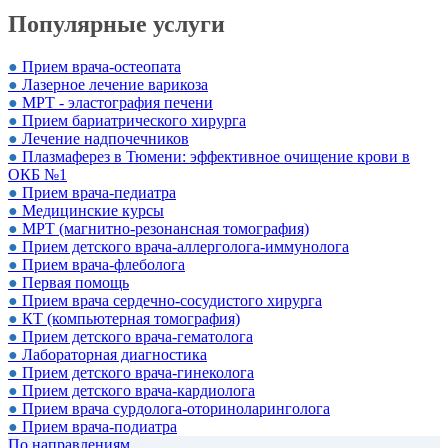
Популярные услуги
●
Прием врача-остеопата
●
Лазерное лечение варикоза
●
МРТ - эластография печени
●
Прием бариатрического хирурга
●
Лечение надпочечников
●
Плазмаферез в Тюмени: эффективное очищение крови в
ОКБ №1
●
Прием врача-педиатра
●
Медицинские курсы
●
МРТ (магнитно-резонансная томография)
●
Прием детского врача-аллерголога-иммунолога
●
Прием врача-флеболога
●
Первая помощь
●
Прием врача сердечно-сосудистого хирурга
●
КТ (компьютерная томография)
●
Прием детского врача-гематолога
●
Лабораторная диагностика
●
Прием детского врача-гинеколога
●
Прием детского врача-кардиолога
●
Прием врача сурдолога-оториноларинголога
●
Прием врача-подиатра
По направлениям