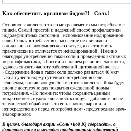
Как обеспечить организм йодом?! - Соль!
Основное количество этого микроэлемента мы потребляем с
пищей. Самый простой и надежный способ профилактики
йододефицитных состояний - использование йодированной
соли. Соль употребляет все население независимо от
социального и экономического статуса, а ее стоимость
практически не отличается от нейодированной. Именно
благодаря употреблению такой соли и проведению активных
мер профилактики, в России и в нашем регионе в частности,
удалось снизить частоту заболеваний щитовидной железы.
«Содержание йода в такой соли должно равняться 40 мкг/
г. Если учесть норму суточного потребления соли
человеком, составляющую 5г, то этого количества йода будет
вполне достаточно для покрытия ежедневной нормы
потребления. «Но помните: чтобы сохранить ценный
микроэлемент, нужно «досаливать пищу» - добавлять после
термической обработки – то есть в конце варки или
непосредственно перед употреблением»- предупредила врач-
эндокринолог.
В целом, благодаря акции «Соль +йод IQ сбережёт», о
факторах риска и методах профилактики заболеваний