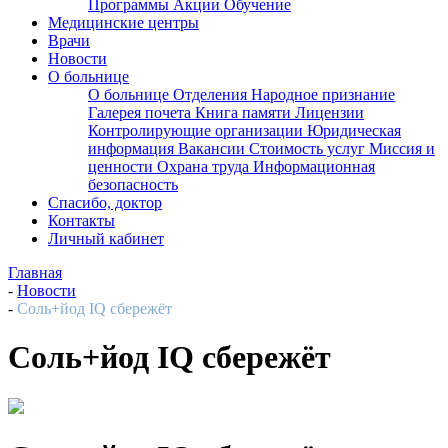
Программы
Акции
Обучение
Медицинские центры
Врачи
Новости
О больнице
О больнице
Отделения
Народное признание
Галерея почета
Книга памяти
Лицензии
Контролирующие организации
Юридическая
информация
Вакансии
Стоимость услуг
Миссия и
ценности
Охрана труда
Информационная
безопасность
Спасибо, доктор
Контакты
Личный кабинет
Главная
-
Новости
-
Соль+йод IQ сбережёт
Соль+йод IQ сбережёт