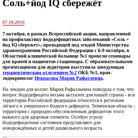
Соль+йод IQ сбережёт
07.10.2016
7 октября, в рамках Всероссийской акции, направленной
на профилактику йододефицитных заболеваний «Соль +
йод IQ сбережет», проходящей под эгидой Министерства
здравоохранения Российской Федерации с 6-9 октября, в
Областной клинической больнице №1 провели семинары
для врачей и пациентов стационара. С образовательными
презентациями для аудитории выступила заведующая
терапевтическим отделением №2
ОКБ №1, врач-
эндокринолог
Некрасова Мария Рафаэлевна
.
На лекции для коллег Мария Рафаэльевна поведала о том, что
вопрос йододефицита весьма актуален для нашей страны - вся
территория Российской федерации относится к регионам
лёгкого и умеренного йодного дефицита. Тюменская область -
территория с природно-обусловленным дефицитом этого
важного для здоровья элемента. Особую угрозу
йододефицитные состояния представляют для
новорождённых и детей дошкольного возраста.