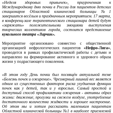
«Неделя здоровых привычек», приуроченная к
Международному дню почки в России для пациентов детских
стационаров Областной клинической больницы №1
завершится весёлым и праздничным мероприятием. 17 марта,
в конференц-зале терапевтического стационара детей будут
«заряжать» положительными эмоциями выступления
творческих коллективов города, состоится представление
кукольного театра «Ларчик».
Мероприятие организовано совместно с общественной
организацией нефрологических пациентов
«Нефро-Лига»
,
проводится в рамках профилактической работы с детьми и
направлено на формирование активного и здорового образа
жизни у подрастающего поколения.
«В этом году День почки был посвящён актуальной теме
«Болезнь почек и ожирение». Чрезмерный лишний вес является
одним из существенных факторов риска ухудшения функции
почек как у детей, так и у взрослых. Самый простой и
доступный способ профилактики ожирения - активны образ
жизни: движение, прогулки на свежем воздухе, употребление
достаточного количества жидкости и хорошее настроение.
Об этом мы и хотим рассказать маленьким пациентам
Областной клинической больницы №1 в наиболее приемлемой