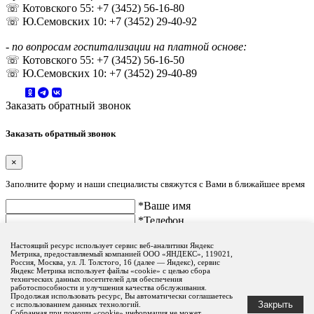
☏ Котовского 55: +7 (3452) 56-16-80
☏ Ю.Семовских 10: +7 (3452) 29-40-92
- по вопросам госпитализации на платной основе:
☏ Котовского 55: +7 (3452) 56-16-50
☏ Ю.Семовских 10: +7 (3452) 29-40-89
Заказать обратный звонок
Заказать обратный звонок
×
Заполните форму и наши специалисты свяжутся с Вами в ближайшее время
*Ваше имя
*Телефон
Настоящий ресурс использует сервис веб-аналитики Яндекс
Метрика, предоставляемый компанией ООО «ЯНДЕКС», 119021,
Россия, Москва, ул. Л. Толстого, 16 (далее — Яндекс), сервис
Яндекс Метрика использует файлы «cookie» с целью сбора
технических данных посетителей для обеспечения
работоспособности и улучшения качества обслуживания.
Продолжая использовать ресурс, Вы автоматически соглашаетесь
Комментарий
Закрыть
с использованием данных технологий.
Собранная при помощи «cookie» информация не может