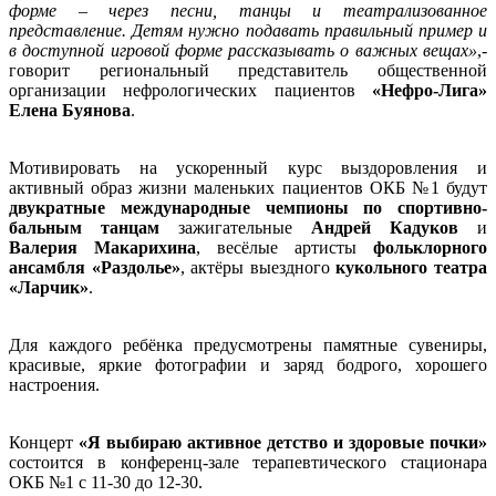
форме – через песни, танцы и театрализованное
представление. Детям нужно подавать правильный пример и
в доступной игровой форме рассказывать о важных вещах»
,-
говорит
региональный представитель общественной
организации нефрологических пациентов
«Нефро-Лига»
Елена Буянова
.
Мотивировать на ускоренный курс выздоровления и
активный образ жизни маленьких пациентов ОКБ №1 будут
двукратные международные чемпионы по спортивно-
бальным танцам
зажигательные
Андрей Кадуков
и
Валерия Макарихина
, весёлые артисты
фольклорного
ансамбля «Раздолье»
, актёры выездного
кукольного театра
«Ларчик»
.
Для каждого ребёнка предусмотрены памятные сувениры,
красивые, яркие фотографии и заряд бодрого, хорошего
настроения.
Концерт
«Я выбираю активное детство и здоровые почки»
состоится в конференц-зале терапевтического стационара
ОКБ №1 с 11-30 до 12-30.