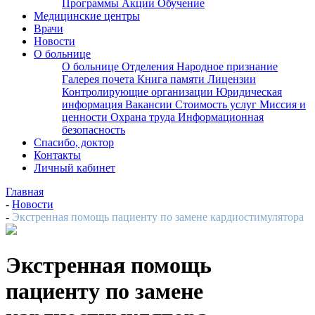
Программы
Акции
Обучение
Медицинские центры
Врачи
Новости
О больнице
О больнице
Отделения
Народное признание
Галерея почета
Книга памяти
Лицензии
Контролирующие организации
Юридическая
информация
Вакансии
Стоимость услуг
Миссия и
ценности
Охрана труда
Информационная
безопасность
Спасибо, доктор
Контакты
Личный кабинет
Главная
-
Новости
-
Экстренная помощь пациенту по замене кардиостимулятора
Экстренная помощь
пациенту по замене