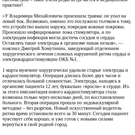
практике!
«У Владимира Михайловича произошла травма: он упал на
левый бок. Возможно, именно это послужило толчком к тому,
что устройство вышло наружу, повредив кожные покровы.
Произошло инфицирование ложа стимулятора, и по
электродам инфекция могла достичь сосудов и сердца.
Оставлять такие электроды в организме никак нельзя», —
пояснил Дмитрий Хомутинин, заведующий отделением
хирургического лечения сложных нарушений ритма сердца и
электрокардиостимуляции ОКБ №1.
1 марта мужчине хирургически удалили старые электроды и
кардиостимулятор. Операция длилась более двух часов и
отличалась большой сложностью. Электроды, находясь в
организме пациента 12 лет, буквально «вросли» в сердце. Из-
за этого имплантация нового кардиостимулятора стала
возможна только через несколько дней, по восстановлении
больного. Вторая операция прошла по эндоваскулярной
методике – без разрезов. Новый искусственный водитель
ритма врачи установили всего за 30 минут. Сегодня пациент
чувствует себя хорошо, и уже готов с новыми силами
вернуться в свой родной город.