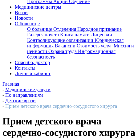
Программы
Акции
Обучение
Медицинские центры
Врачи
Новости
О больнице
О больнице
Отделения
Народное признание
Галерея почета
Книга памяти
Лицензии
Контролирующие организации
Юридическая
информация
Вакансии
Стоимость услуг
Миссия и
ценности
Охрана труда
Информационная
безопасность
Спасибо, доктор
Контакты
Личный кабинет
Главная
-
Медицинские услуги
-
По направлениям
-
Детские врачи
-
Прием детского врача сердечно-сосудистого хирурга
Прием детского врача
сердечно-сосудистого хирурга