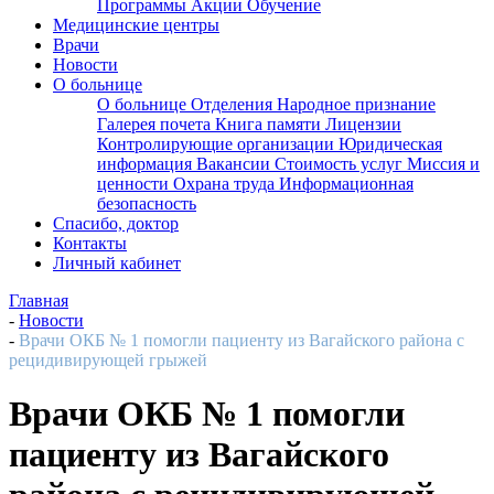
Программы
Акции
Обучение
Медицинские центры
Врачи
Новости
О больнице
О больнице
Отделения
Народное признание
Галерея почета
Книга памяти
Лицензии
Контролирующие организации
Юридическая
информация
Вакансии
Стоимость услуг
Миссия и
ценности
Охрана труда
Информационная
безопасность
Спасибо, доктор
Контакты
Личный кабинет
Главная
-
Новости
-
Врачи ОКБ № 1 помогли пациенту из Вагайского района с
рецидивирующей грыжей
Врачи ОКБ № 1 помогли
пациенту из Вагайского