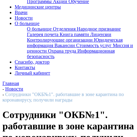
Программы
Акции
Обучение
Медицинские центры
Врачи
Новости
О больнице
О больнице
Отделения
Народное признание
Галерея почета
Книга памяти
Лицензии
Контролирующие организации
Юридическая
информация
Вакансии
Стоимость услуг
Миссия и
ценности
Охрана труда
Информационная
безопасность
Спасибо, доктор
Контакты
Личный кабинет
Главная
-
Новости
-
Сотрудники "ОКБ№1". работавшие в зоне карантина по
коронавирусу, получили награды
Сотрудники "ОКБ№1".
работавшие в зоне карантина