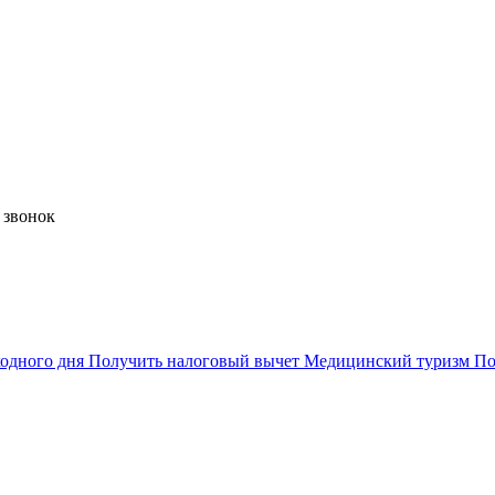
 звонок
одного дня
Получить налоговый вычет
Медицинский туризм
По