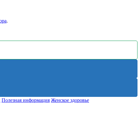
ора
.
м
Полезная информация
Женское здоровье